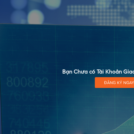
Bạn Chưa có Tài Khoản
ĐĂNG K